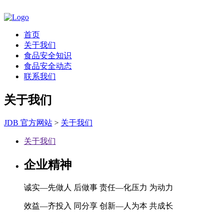
首页
关于我们
食品安全知识
食品安全动态
联系我们
关于我们
JDB 官方网站
>
关于我们
关于我们
企业精神
诚实—先做人 后做事
责任—化压力 为动力
效益—齐投入 同分享
创新—人为本 共成长