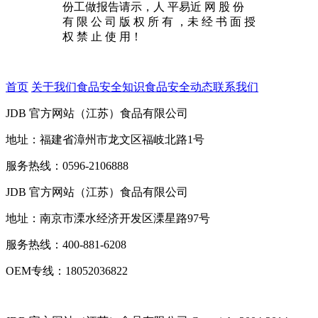
份工做报告请示，人 平易近 网 股 份
有 限 公 司 版 权 所 有 ，未 经 书 面 授
权 禁 止 使 用！
首页
关于我们
食品安全知识
食品安全动态
联系我们
JDB 官方网站（江苏）食品有限公司
地址：福建省漳州市龙文区福岐北路1号
服务热线：0596-2106888
JDB 官方网站（江苏）食品有限公司
地址：南京市溧水经济开发区溧星路97号
服务热线：400-881-6208
OEM专线：18052036822