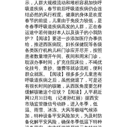
示，人群大规模流动和堆积容易加快呼
吸道疾病，春节前后呼吸道疾病仍会连
结必然的风行程度。健康的身体是欢度
春节的前提，儿童由于免疫力较低，是
冬春季呼吸道疾病高发的人群，正在春
运途中若何做好本人以及孩子的小我防
护？【阅读】要进一步添加医疗办事供
给，推进西医病院、妇长保健院等各级
各类医疗机构儿科门诊应开尽开，按照
患者数量增开午间、夜间和周末门诊，
耽误办事时间，扩充住院床位，不竭优
化挂号、查抄、缴费等就诊流程，便利
群众就医。【阅读】很多多少儿童患有
呼吸道疾病之后，虽然烧退了，可是还
有很长时间的咳嗽，从西医角度要怎样
缓解咳嗽这个症状？【阅读】人平易近
网12月31日电 （记者孙红丽）据西安
市场监管微信号动静，进入冬季，低
温、雨雪、冰冻、大风等极端气候添
加，特种设备平安风险加大，为及时防
备化解平安风险，确保冬季低温下特种